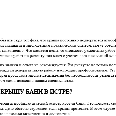
обавить сюда тот факт, что крыша постоянно подвергается атмос
и знаниями и многолетним практическим опытом, могут обеспе
и качественно. Что касается цены, то стоимость ремонтных рабо
омплекс работ по ремонту под ключ с учетом всех пожеланий кли
х знаний и опыта не рекомендуется. Вы рискуете не только пол
ендуем доверить такую работу настоящим профессионалам. Уверя
рая прослужит многие десятилетия без необходимости ремонта 
этом сами, позвонив нашим специалистам.
 КРЫШУ БАНИ В ИСТРЕ?
оводить профилактический осмотр кровли бани. Это поможет с
м. Дело обстоит серьезнее, если крыша протекает. В этом случа
но насколько качественно и долговечно?